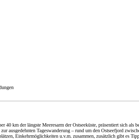
ldungen
r 40 km der längste Meeresarm der Ostseeküste, präsentiert sich als bel
is zur ausgedehnten Tageswanderung – rund um den Ostseefjord zwisc
lätzen, Einkehrmöglichkeiten u.v.m. zusammen, zusätzlich gibt es Tip