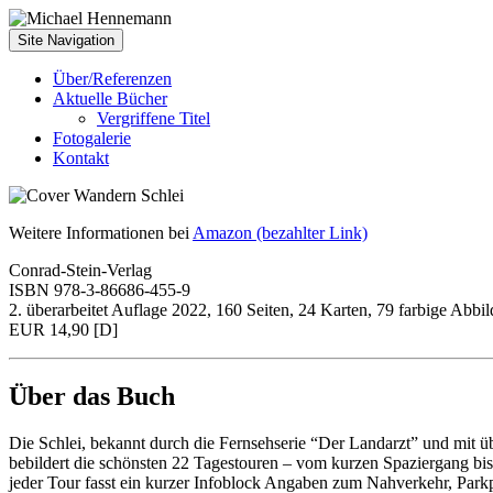
Skip
to
Site Navigation
content
Über/Referenzen
Aktuelle Bücher
Vergriffene Titel
Fotogalerie
Kontakt
Weitere Informationen bei
Amazon (bezahlter Link)
Conrad-Stein-Verlag
ISBN 978-3-86686-455-9
2. überarbeitet Auflage 2022, 160 Seiten, 24 Karten, 79 farbige Abbi
EUR 14,90 [D]
Über das Buch
Die Schlei, bekannt durch die Fernsehserie “Der Landarzt” und mit übe
bebildert die schönsten 22 Tagestouren – vom kurzen Spaziergang b
jeder Tour fasst ein kurzer Infoblock Angaben zum Nahverkehr, Parkp