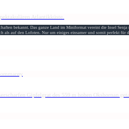
pektakulären Atlantikküste.
aften bekannt. Das ganze Land im Miniformat vereint die Insel Senja ru
sch als auf den Lofoten. Nur um einiges einsamer und somit perfekt für
 Sommarøy
serscharfen Gipfelgrat des 559 m hohen Okshornan geta