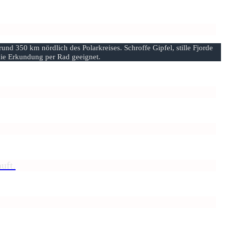
nd 350 km nördlich des Polarkreises. Schroffe Gipfel, stille Fjorde
 die Erkundung per Rad geeignet.
uft.