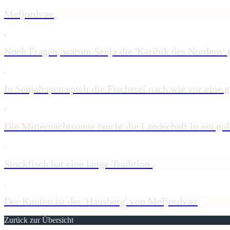
Mefjordvær
Noch Fragen, warum Senja die 'Karibik des Nordens' 
In Senjahopen spielt die Fischerei nach wie vor eine g
Die Mitternachtsonne taucht die Landschaft in ein gol
Stockfisch hat eine lange Tradition.
Der Knuten ist der 'Hausberg' von Mefjordvær
Zurück zur Übersicht