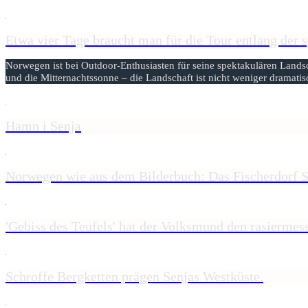
Etwa vier Tage braucht man für die Tour entlang der s
Norwegen ist bei Outdoor-Enthusiasten für seine spektakulären Landsch
und die Mitternachtssonne – die Landschaft ist nicht weniger dramati
Hamn i Senja
Norwegen wie aus dem Bilderbuch: Das Fischerdorf
'Gebiss des Teufels' hat der Volksmund den rasiermes
Schroffe Bergketten prägen Senjas Westküste.